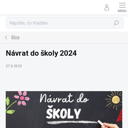
Prejsť
na
obsah
Hľadať
Blog
Návrat do školy 2024
27.6.2023