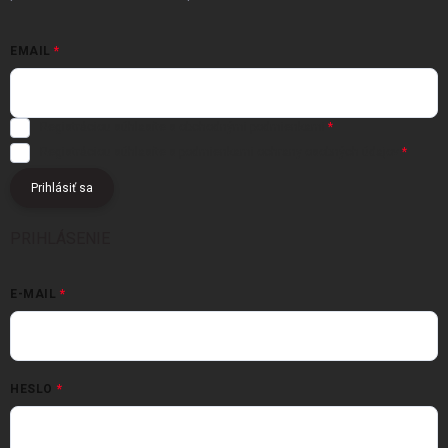
EMAIL
Registráciou súhlasíte s
obchodnými podmienkami
Registráciou súhlasíte s podmienkami
ochrany osobných údajov
Prihlásiť sa
PRIHLÁSENIE
E-MAIL
HESLO