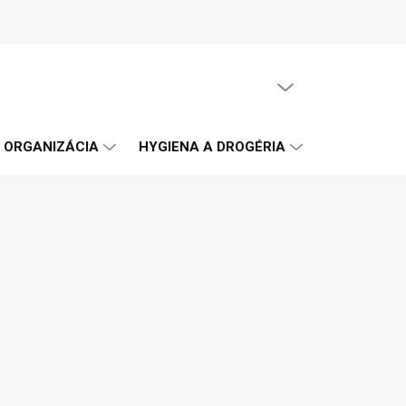
PRÁZDNY KOŠÍK
NÁKUPNÝ
KOŠÍK
A ORGANIZÁCIA
HYGIENA A DROGÉRIA
OBČERSTVE