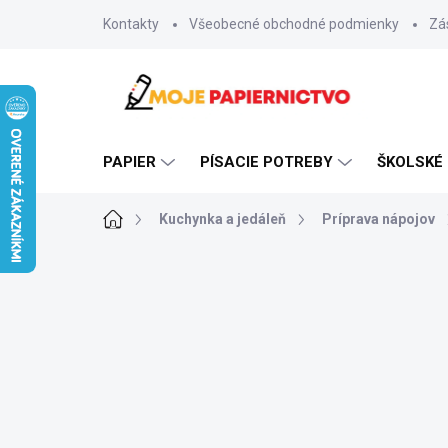
Prejsť
Kontakty
Všeobecné obchodné podmienky
Zá
na
obsah
PAPIER
PÍSACIE POTREBY
ŠKOLSKÉ
Domov
Kuchynka a jedáleň
Príprava nápojov