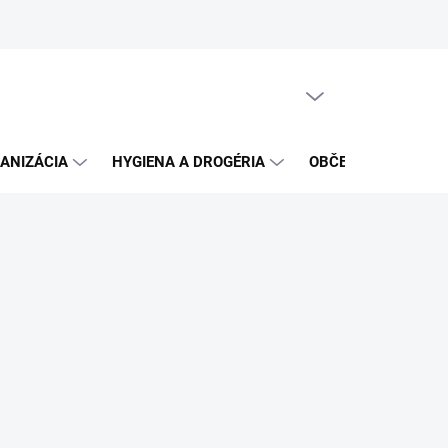
PRÁZDNY KOŠÍK
NÁKUPNÝ
KOŠÍK
ANIZÁCIA
HYGIENA A DROGÉRIA
OBČERSTVENIE