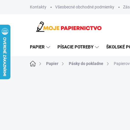
Prejsť
Kontakty
Všeobecné obchodné podmienky
Zás
na
obsah
PAPIER
PÍSACIE POTREBY
ŠKOLSKÉ P
Domov
Papier
Pásky do pokladne
Papierov