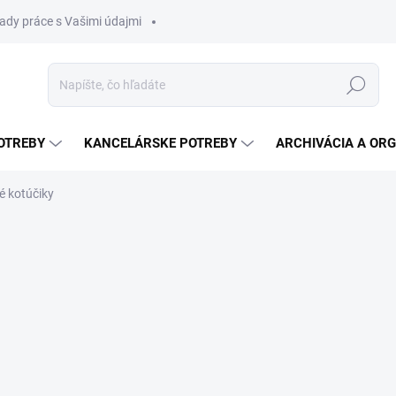
ady práce s Vašimi údajmi
Hľadať
OTREBY
KANCELÁRSKE POTREBY
ARCHIVÁCIA A ORG
é kotúčiky