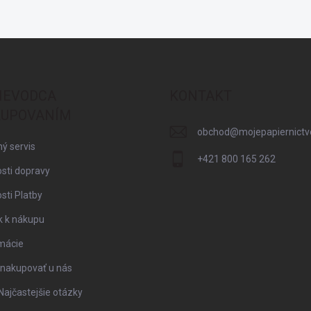
IEVODCA
KONTAKT
UPOVANÍM
obchod
@
mojepapiernictv
ý servis
+421 800 165 262
sti dopravy
ti Platby
k k nákupu
mácie
 nakupovať u nás
Najčastejšie otázky