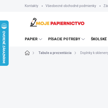
Prejsť
Kontakty
Všeobecné obchodné podmienky
Zá
na
obsah
PAPIER
PÍSACIE POTREBY
ŠKOLSKÉ
Domov
Tabule a prezentácia
Doplnky k sklene