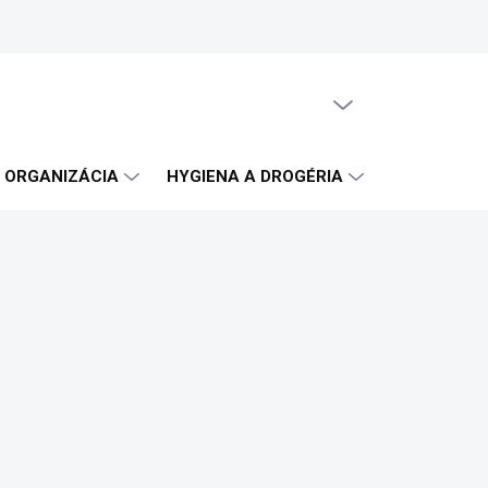
PRÁZDNY KOŠÍK
NÁKUPNÝ
KOŠÍK
A ORGANIZÁCIA
HYGIENA A DROGÉRIA
OBČERSTVE