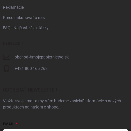
Reklamácie
Prečo nakupovať u nás
FAQ - Najčastejšie otázky
KONTAKT
obchod
@
mojepapiernictvo.sk
+421 800 165 262
ODOBERAŤ NEWSLETTER
Vložte svoj e-mail a my Vám budeme zasielať informácie o nových
produktoch na našom e-shope.
EMAIL