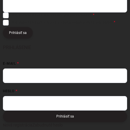
Registráciou súhlasíte s
obchodnými podmienkami
Registráciou súhlasíte s podmienkami
ochrany osobných údajov
Prihlásiť sa
PRIHLÁSENIE
E-MAIL
HESLO
Prihlásiť sa
Nová registrácia
Zabudnuté heslo