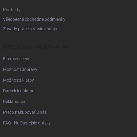
e
Kontakty
Všeobecné obchodné podmienky
Zásady práce s Vašimi údajmi
SPRIEVODCA NAKUPOVANÍM
Firemný servis
Možnosti dopravy
Možnosti Platby
Darček k nákupu
Reklamácie
Prečo nakupovať u nás
FAQ - Najčastejšie otázky