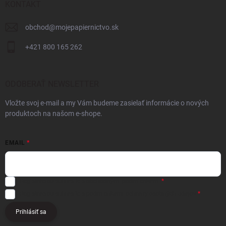
KONTAKT
obchod
@
mojepapiernictvo.sk
+421 800 165 262
ODOBERAŤ NEWSLETTER
Vložte svoj e-mail a my Vám budeme zasielať informácie o nových
produktoch na našom e-shope.
EMAIL
Registráciou súhlasíte s
obchodnými podmienkami
Registráciou súhlasíte s podmienkami
ochrany osobných údajov
Prihlásiť sa