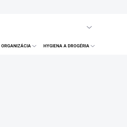
PRÁZDNY KOŠÍK
NÁKUPNÝ
KOŠÍK
A ORGANIZÁCIA
HYGIENA A DROGÉRIA
OBČERSTVE