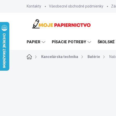
Prejsť
Kontakty
Všeobecné obchodné podmienky
Zá
na
obsah
PAPIER
PÍSACIE POTREBY
ŠKOLSKÉ
Domov
Kancelárska technika
Batérie
Nabí