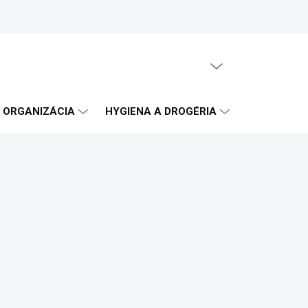
PRÁZDNY KOŠÍK
NÁKUPNÝ
KOŠÍK
A ORGANIZÁCIA
HYGIENA A DROGÉRIA
OBČERSTVE