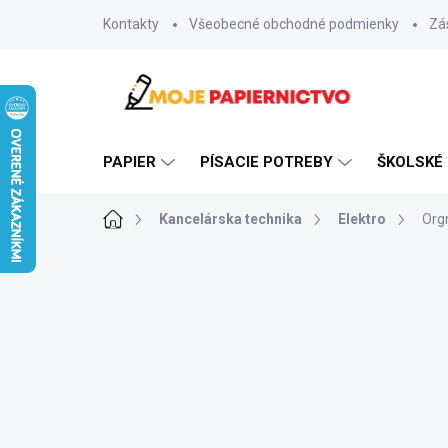
Prejsť
Kontakty
Všeobecné obchodné podmienky
Zá
na
obsah
PAPIER
PÍSACIE POTREBY
ŠKOLSKÉ
Domov
Kancelárska technika
Elektro
Org