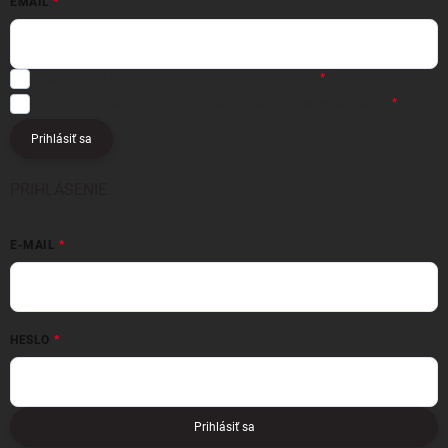
EMAIL
Registráciou súhlasíte s
obchodnými podmienkami
Registráciou súhlasíte s podmienkami
ochrany osobných údajov
Prihlásiť sa
PRIHLÁSENIE
E-MAIL
HESLO
Prihlásiť sa