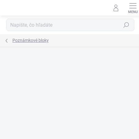
Prejsť
na
obsah
Hľadať
Poznámkové bloky