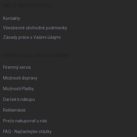
i
MOJE PAPIERNICTVO
e
Kontakty
Všeobecné obchodné podmienky
Zásady práce s Vašimi údajmi
SPRIEVODCA NAKUPOVANÍM
Firemný servis
Možnosti dopravy
Možnosti Platby
Darček k nákupu
Reklamácie
Prečo nakupovať u nás
FAQ - Najčastejšie otázky