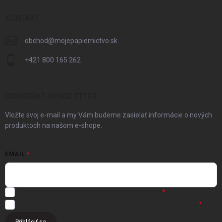
KONTAKT
obchod
@
mojepapiernictvo.sk
+421 800 165 262
ODOBERAŤ NEWSLETTER
Vložte svoj e-mail a my Vám budeme zasielať informácie o nových
produktoch na našom e-shope.
EMAIL
Registráciou súhlasíte s
obchodnými podmienkami
Registráciou súhlasíte s podmienkami
ochrany osobných údajov
Prihlásiť sa