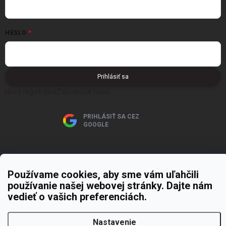
HESLO
Prihlásiť sa
Nová registrácia
Zabudnuté heslo
PRIHLÁSIŤ SA CEZ
GOOGLE
Používame cookies, aby sme vám uľahčili
používanie našej webovej stránky. Dajte nám
Copyright 2026
MOJE PAPIERNICTVO
. Všetky práva vyhradené.
Upraviť
vedieť o vašich preferenciách.
nastavenie cookies
Vytvoril Shoptet Premium
Nastavenie