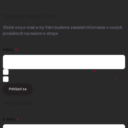
ODOBERAŤ NEWSLETTER
Vložte svoj e-mail a my Vám budeme zasielať informácie o nových
produktoch na našom e-shope.
EMAIL
Registráciou súhlasíte s
obchodnými podmienkami
Registráciou súhlasíte s podmienkami
ochrany osobných údajov
Prihlásiť sa
PRIHLÁSENIE
E-MAIL