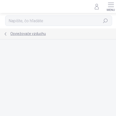
Prejsť
na
obsah
Hľadať
Osviežovače vzduchu