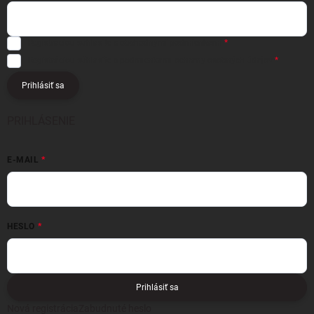
Registráciou súhlasíte s
obchodnými podmienkami
Registráciou súhlasíte s podmienkami
ochrany osobných údajov
Prihlásiť sa
PRIHLÁSENIE
E-MAIL
HESLO
Prihlásiť sa
Nová registrácia
Zabudnuté heslo