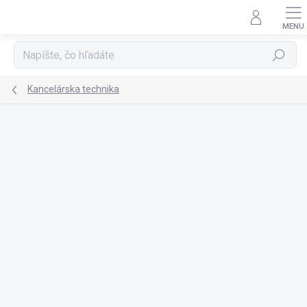
Prejsť
na
obsah
Hľadať
Kancelárska technika