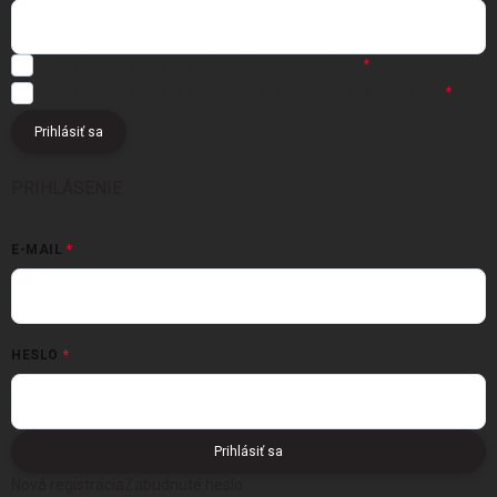
Registráciou súhlasíte s
obchodnými podmienkami
Registráciou súhlasíte s podmienkami
ochrany osobných údajov
Prihlásiť sa
PRIHLÁSENIE
E-MAIL
HESLO
Prihlásiť sa
Nová registrácia
Zabudnuté heslo