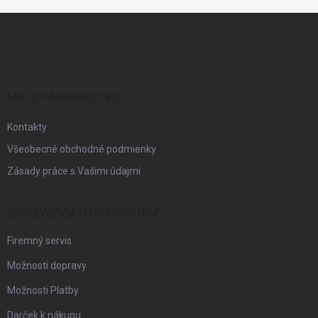
Z
á
p
ä
t
i
MOJE PAPIERNICTVO
e
Kontakty
Všeobecné obchodné podmienky
Zásady práce s Vašimi údajmi
SPRIEVODCA NAKUPOVANÍM
Firemný servis
Možnosti dopravy
Možnosti Platby
Darček k nákupu