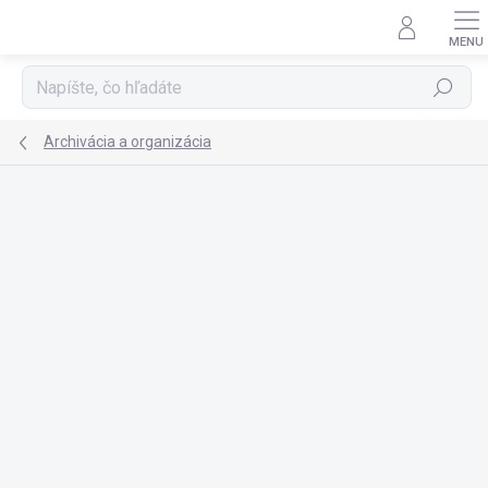
Prejsť
na
obsah
Hľadať
Archivácia a organizácia