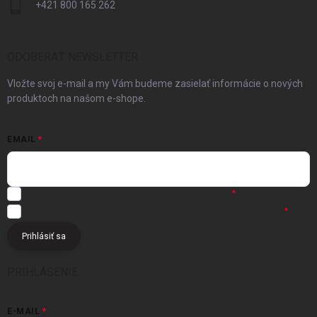
+421 800 165 262
ODOBERAŤ NEWSLETTER
Vložte svoj e-mail a my Vám budeme zasielať informácie o nových
produktoch na našom e-shope.
EMAIL
Registráciou súhlasíte s
obchodnými podmienkami
Registráciou súhlasíte s podmienkami
ochrany osobných údajov
Prihlásiť sa
PRIHLÁSENIE
E-MAIL