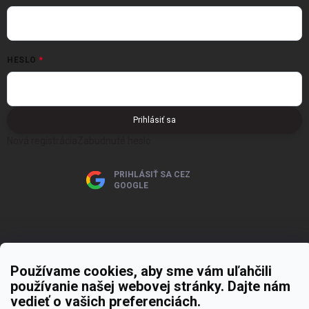
HESLO
Prihlásiť sa
Nová registrácia
Zabudnuté heslo
PRIHLÁSIŤ SA CEZ
GOOGLE
Používame cookies, aby sme vám uľahčili
Copyright 2026
MOJE PAPIERNICTVO
. Všetky práva vyhradené.
Upraviť
používanie našej webovej stránky. Dajte nám
nastavenie cookies
vedieť o vašich preferenciách.