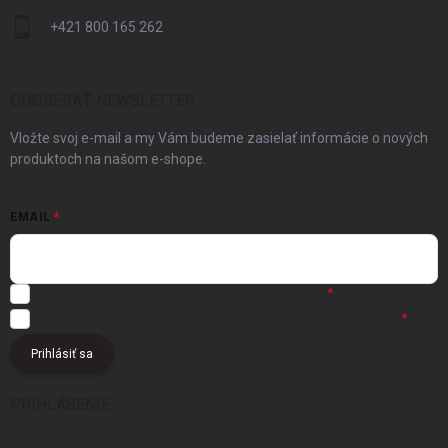
+421 800 165 262
ODOBERAŤ NEWSLETTER
Vložte svoj e-mail a my Vám budeme zasielať informácie o nových
produktoch na našom e-shope.
EMAIL
Registráciou súhlasíte s
obchodnými podmienkami
Registráciou súhlasíte s podmienkami
ochrany osobných údajov
Prihlásiť sa
PRIHLÁSENIE