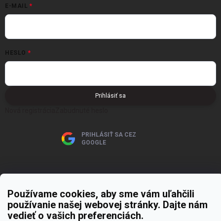
E-MAIL
HESLO
Prihlásiť sa
Nová registrácia
Zabudnuté heslo
PRIHLÁSIŤ SA CEZ
GOOGLE
Používame cookies, aby sme vám uľahčili
používanie našej webovej stránky. Dajte nám
Copyright 2026
MOJE PAPIERNICTVO
. Všetky práva vyhradené.
Upraviť
vedieť o vašich preferenciách.
nastavenie cookies