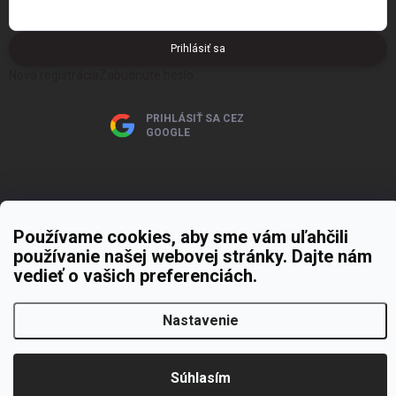
Prihlásiť sa
Nová registrácia
Zabudnuté heslo
PRIHLÁSIŤ SA CEZ
GOOGLE
Používame cookies, aby sme vám uľahčili
používanie našej webovej stránky. Dajte nám
Copyright 2026
MOJE PAPIERNICTVO
. Všetky práva vyhradené.
Upraviť
nastavenie cookies
vedieť o vašich preferenciách.
Vytvoril Shoptet Premium
Nastavenie
Súhlasím