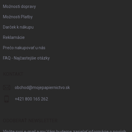
Možnosti dopravy
Možnosti Platby
Darček k nákupu
Reklamácie
Prečo nakupovať u nás
FAQ - Najčastejšie otázky
KONTAKT
obchod
@
mojepapiernictvo.sk
+421 800 165 262
ODOBERAŤ NEWSLETTER
Vložte svoj e-mail a my Vám budeme zasielať informácie o nových