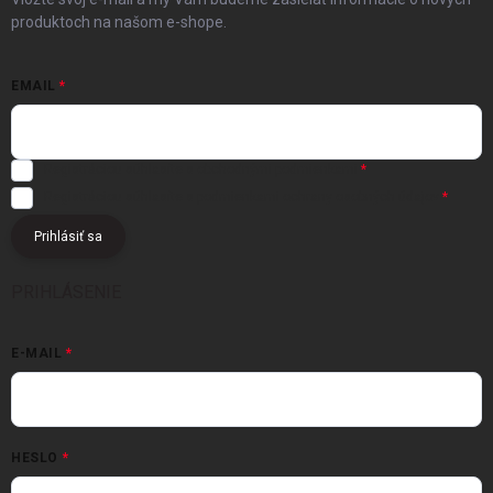
produktoch na našom e-shope.
EMAIL
Registráciou súhlasíte s
obchodnými podmienkami
Registráciou súhlasíte s podmienkami
ochrany osobných údajov
Prihlásiť sa
PRIHLÁSENIE
E-MAIL
HESLO