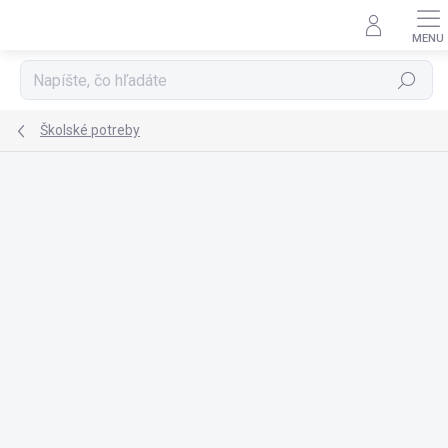
Prejsť
na
obsah
Hľadať
Školské potreby