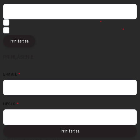
Registráciou súhlasíte s
obchodnými podmienkami
Registráciou súhlasíte s podmienkami
ochrany osobných údajov
Prihlásiť sa
PRIHLÁSENIE
E-MAIL
HESLO
Prihlásiť sa