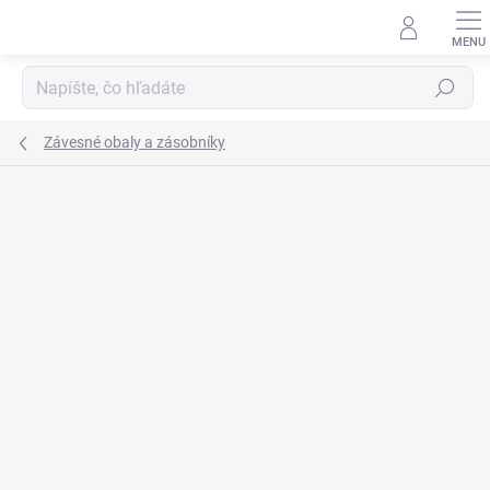
Prejsť
na
obsah
Hľadať
Závesné obaly a zásobníky