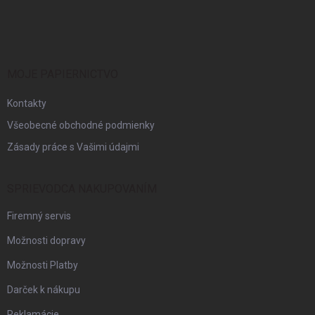
á
p
ä
t
i
MOJE PAPIERNICTVO
e
Kontakty
Všeobecné obchodné podmienky
Zásady práce s Vašimi údajmi
SPRIEVODCA NAKUPOVANÍM
Firemný servis
Možnosti dopravy
Možnosti Platby
Darček k nákupu
Reklamácie