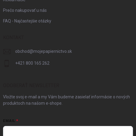
Prečo nakupovať u nás
FAQ - Najčastejšie otázky
KONTAKT
obchod
@
mojepapiernictvo.sk
+421 800 165 262
ODOBERAŤ NEWSLETTER
Vložte svoj e-mail a my Vám budeme zasielať informácie o nových
produktoch na našom e-shope.
EMAIL