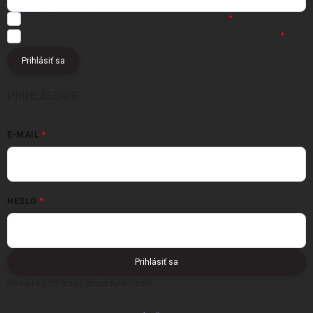
Registráciou súhlasíte s
obchodnými podmienkami
Registráciou súhlasíte s podmienkami
ochrany osobných údajov
Prihlásiť sa
PRIHLÁSENIE
E-MAIL
HESLO
Prihlásiť sa
Nová registrácia
Zabudnuté heslo