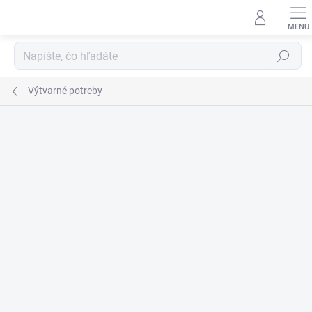
Prejsť
na
obsah
Hľadať
Výtvarné potreby