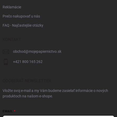
Reklamácie
Prečo nakupovať u nás
FAQ - Najčastejšie otázky
KONTAKT
obchod
@
mojepapiernictvo.sk
+421 800 165 262
ODOBERAŤ NEWSLETTER
Vložte svoj e-mail a my Vám budeme zasielať informácie o nových
produktoch na našom e-shope.
EMAIL