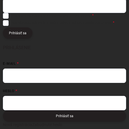
Registráciou súhlasíte s
obchodnými podmienkami
Registráciou súhlasíte s podmienkami
ochrany osobných údajov
Prihlásiť sa
PRIHLÁSENIE
E-MAIL
HESLO
Prihlásiť sa
Nová registrácia
Zabudnuté heslo