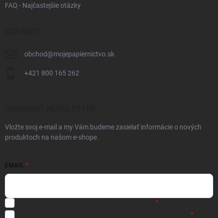
FAQ - Najčastejšie otázky
KONTAKT
obchod
@
mojepapiernictvo.sk
+421 800 165 262
ODOBERAŤ NEWSLETTER
Vložte svoj e-mail a my Vám budeme zasielať informácie o nových
produktoch na našom e-shope.
EMAIL
Registráciou súhlasíte s
obchodnými podmienkami
Registráciou súhlasíte s podmienkami
ochrany osobných údajov