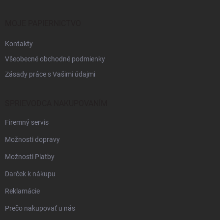
ä
t
i
MOJE PAPIERNICTVO
e
Kontakty
Všeobecné obchodné podmienky
Zásady práce s Vašimi údajmi
SPRIEVODCA NAKUPOVANÍM
Firemný servis
Možnosti dopravy
Možnosti Platby
Darček k nákupu
Reklamácie
Prečo nakupovať u nás