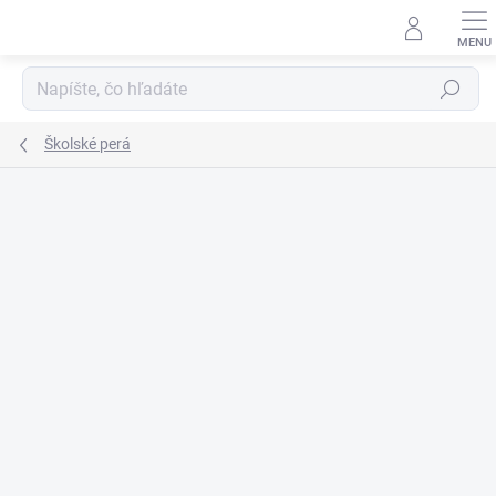
Prejsť
na
obsah
Hľadať
Školské perá