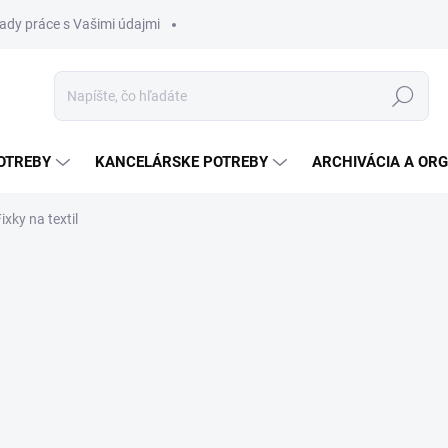
ady práce s Vašimi údajmi
Hľadať
OTREBY
KANCELÁRSKE POTREBY
ARCHIVÁCIA A ORG
ixky na textil