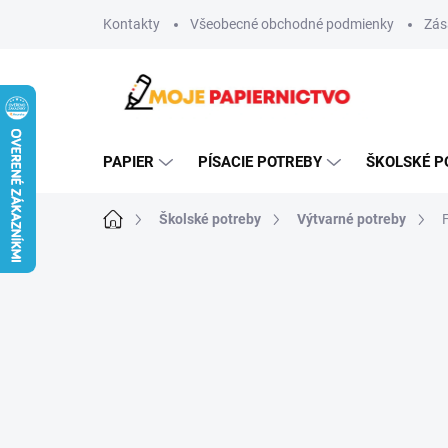
Prejsť
Kontakty
Všeobecné obchodné podmienky
Zás
na
obsah
PAPIER
PÍSACIE POTREBY
ŠKOLSKÉ P
Domov
Školské potreby
Výtvarné potreby
F