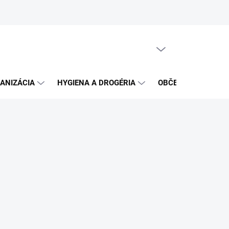
PRÁZDNY KOŠÍK
NÁKUPNÝ
KOŠÍK
ANIZÁCIA
HYGIENA A DROGÉRIA
OBČERSTVENIE