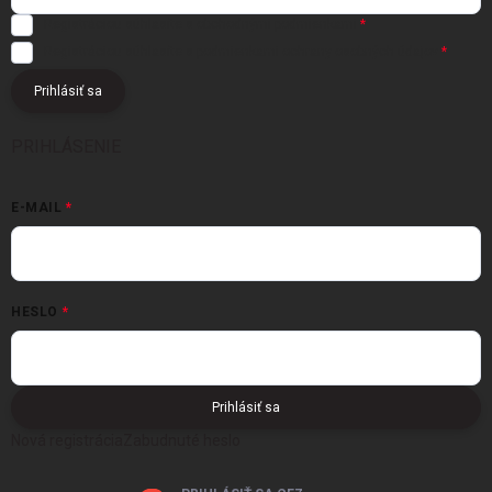
Registráciou súhlasíte s
obchodnými podmienkami
Registráciou súhlasíte s podmienkami
ochrany osobných údajov
Prihlásiť sa
PRIHLÁSENIE
E-MAIL
HESLO
Prihlásiť sa
Nová registrácia
Zabudnuté heslo