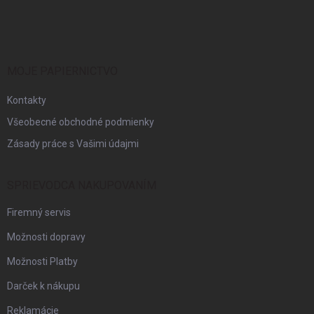
á
p
ä
t
i
MOJE PAPIERNICTVO
e
Kontakty
Všeobecné obchodné podmienky
Zásady práce s Vašimi údajmi
SPRIEVODCA NAKUPOVANÍM
Firemný servis
Možnosti dopravy
Možnosti Platby
Darček k nákupu
Reklamácie