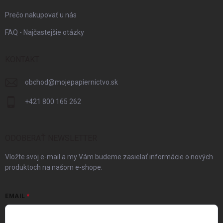
Prečo nakupovať u nás
FAQ - Najčastejšie otázky
KONTAKT
obchod
@
mojepapiernictvo.sk
+421 800 165 262
ODOBERAŤ NEWSLETTER
Vložte svoj e-mail a my Vám budeme zasielať informácie o nových
produktoch na našom e-shope.
EMAIL