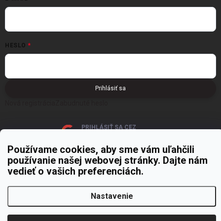
HESLO
Prihlásiť sa
Nová registrácia
Zabudnuté heslo
PRIHLÁSIŤ SA CEZ
GOOGLE
Používame cookies, aby sme vám uľahčili
používanie našej webovej stránky. Dajte nám
vedieť o vašich preferenciách.
Nastavenie
Copyright 2026
MOJE PAPIERNICTVO
. Všetky práva vyhradené.
Upraviť
nastavenie cookies