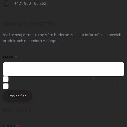
+421 800 165 262
ODOBERAŤ NEWSLETTER
Vložte svoj e-mail a my Vám budeme zasielať informácie o nových
produktoch na našom e-shope.
EMAIL
Registráciou súhlasíte s
obchodnými podmienkami
Registráciou súhlasíte s podmienkami
ochrany osobných údajov
Prihlásiť sa
PRIHLÁSENIE
E-MAIL