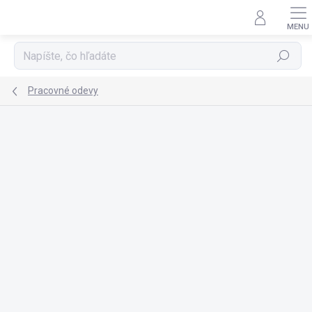
Prejsť
na
obsah
Hľadať
Pracovné odevy