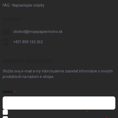
FAQ - Najčastejšie otázky
KONTAKT
obchod
@
mojepapiernictvo.sk
+421 800 165 262
ODOBERAŤ NEWSLETTER
Vložte svoj e-mail a my Vám budeme zasielať informácie o nových
produktoch na našom e-shope.
EMAIL
Registráciou súhlasíte s
obchodnými podmienkami