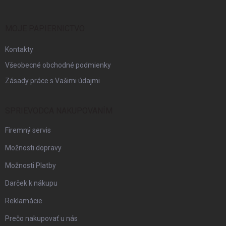
ä
t
i
MOJE PAPIERNICTVO
e
Kontakty
Všeobecné obchodné podmienky
Zásady práce s Vašimi údajmi
SPRIEVODCA NAKUPOVANÍM
Firemný servis
Možnosti dopravy
Možnosti Platby
Darček k nákupu
Reklamácie
Prečo nakupovať u nás