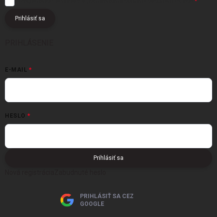
Registráciou súhlasíte s podmienkami
ochrany osobných údajov
Prihlásiť sa
PRIHLÁSENIE
E-MAIL
HESLO
Prihlásiť sa
Nová registrácia
Zabudnuté heslo
PRIHLÁSIŤ SA CEZ
GOOGLE