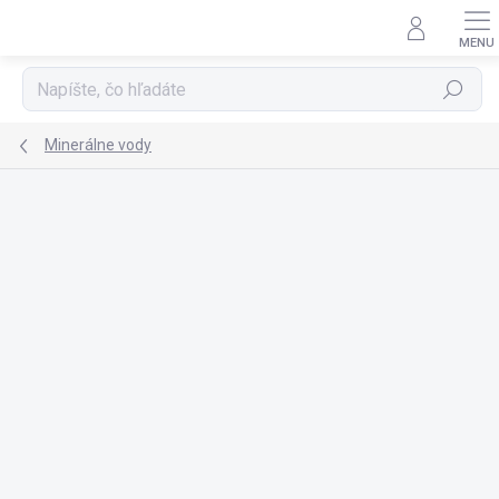
Prejsť
na
obsah
Hľadať
Minerálne vody