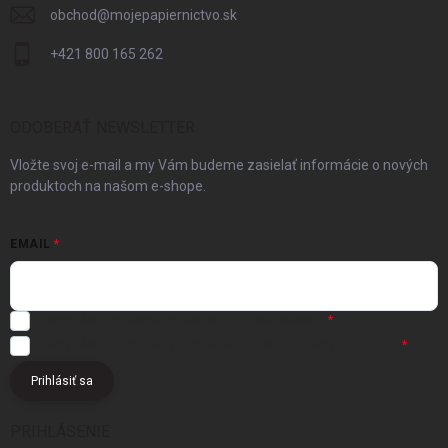
obchod
@
mojepapiernictvo.sk
+421 800 165 262
ODOBERAŤ NEWSLETTER
Vložte svoj e-mail a my Vám budeme zasielať informácie o nových
produktoch na našom e-shope.
EMAIL
Registráciou súhlasíte s
obchodnými podmienkami
Registráciou súhlasíte s podmienkami
ochrany osobných údajov
Prihlásiť sa
PRIHLÁSENIE