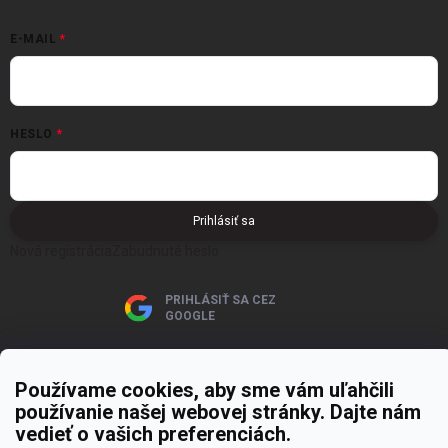
E-MAIL
HESLO
Prihlásiť sa
Nová registrácia
Zabudnuté heslo
PRIHLÁSIŤ SA CEZ
GOOGLE
Používame cookies, aby sme vám uľahčili
používanie našej webovej stránky. Dajte nám
vedieť o vašich preferenciách.