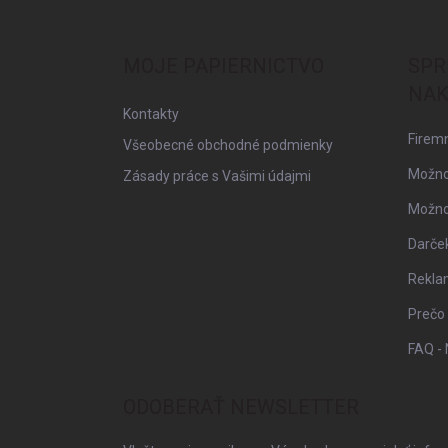
á
p
ä
MOJE PAPIERNICTVO
SPR
t
NAK
i
Kontakty
e
Firemn
Všeobecné obchodné podmienky
Možno
Zásady práce s Vašimi údajmi
Možnos
Darče
Rekla
Prečo
FAQ - 
ODOBERAŤ NEWSLETTER