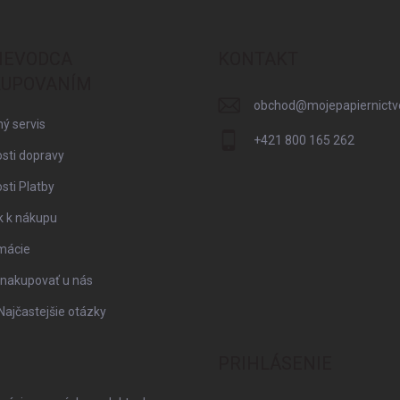
IEVODCA
KONTAKT
UPOVANÍM
obchod
@
mojepapiernictv
ý servis
+421 800 165 262
sti dopravy
ti Platby
k k nákupu
mácie
 nakupovať u nás
Najčastejšie otázky
PRIHLÁSENIE