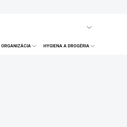
PRÁZDNY KOŠÍK
NÁKUPNÝ
KOŠÍK
A ORGANIZÁCIA
HYGIENA A DROGÉRIA
OBČERSTVE