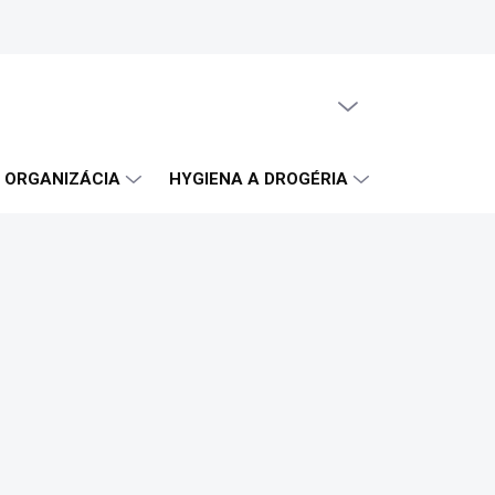
PRÁZDNY KOŠÍK
NÁKUPNÝ
KOŠÍK
A ORGANIZÁCIA
HYGIENA A DROGÉRIA
OBČERSTVE