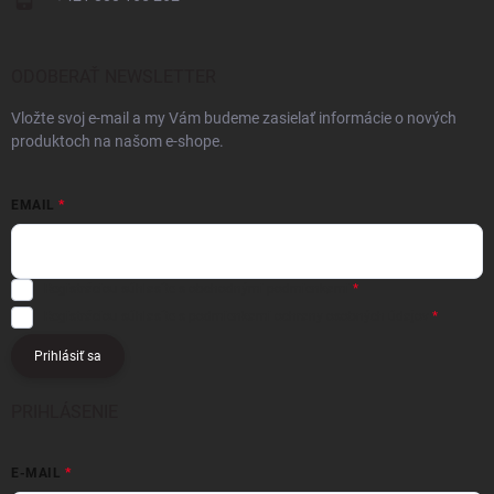
ODOBERAŤ NEWSLETTER
Vložte svoj e-mail a my Vám budeme zasielať informácie o nových
produktoch na našom e-shope.
EMAIL
Registráciou súhlasíte s
obchodnými podmienkami
Registráciou súhlasíte s podmienkami
ochrany osobných údajov
Prihlásiť sa
PRIHLÁSENIE
E-MAIL