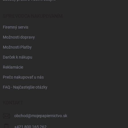
SPRIEVODCA NAKUPOVANÍM
Firemný servis
Možnosti dopravy
Možnosti Platby
Darček k nákupu
Reklamácie
Prečo nakupovať u nás
FAQ - Najčastejšie otázky
KONTAKT
obchod
@
mojepapiernictvo.sk
+421 800 165 262