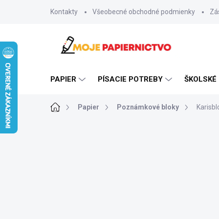
Prejsť
Kontakty
Všeobecné obchodné podmienky
Zá
na
obsah
PAPIER
PÍSACIE POTREBY
ŠKOLSKÉ
Domov
Papier
Poznámkové bloky
Karisbl