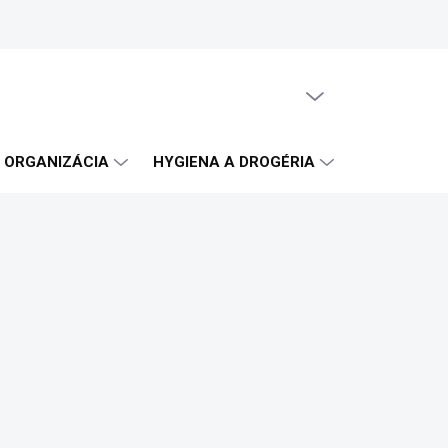
PRÁZDNY KOŠÍK
NÁKUPNÝ
KOŠÍK
A ORGANIZÁCIA
HYGIENA A DROGÉRIA
OBČERSTVE