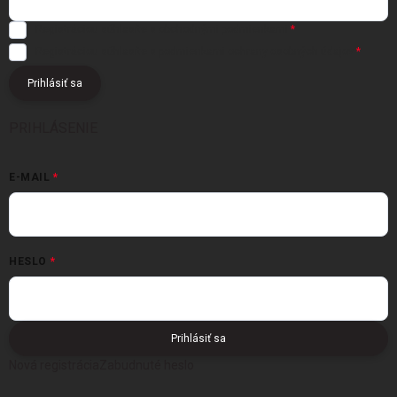
Registráciou súhlasíte s
obchodnými podmienkami
Registráciou súhlasíte s podmienkami
ochrany osobných údajov
Prihlásiť sa
PRIHLÁSENIE
E-MAIL
HESLO
Prihlásiť sa
Nová registrácia
Zabudnuté heslo