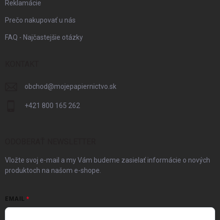
Reklamácie
Prečo nakupovať u nás
FAQ - Najčastejšie otázky
KONTAKT
obchod
@
mojepapiernictvo.sk
+421 800 165 262
ODOBERAŤ NEWSLETTER
Vložte svoj e-mail a my Vám budeme zasielať informácie o nových
produktoch na našom e-shope.
EMAIL