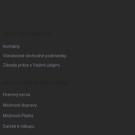
Z
á
p
ä
t
i
MOJE PAPIERNICTVO
e
Kontakty
Všeobecné obchodné podmienky
Zásady práce s Vašimi údajmi
SPRIEVODCA NAKUPOVANÍM
Firemný servis
Možnosti dopravy
Možnosti Platby
Darček k nákupu