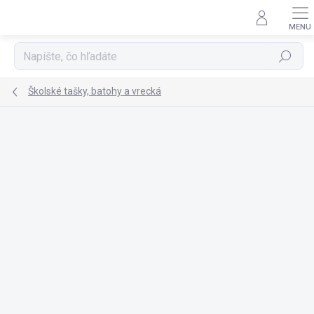
Prejsť
na
obsah
Hľadať
Školské tašky, batohy a vrecká