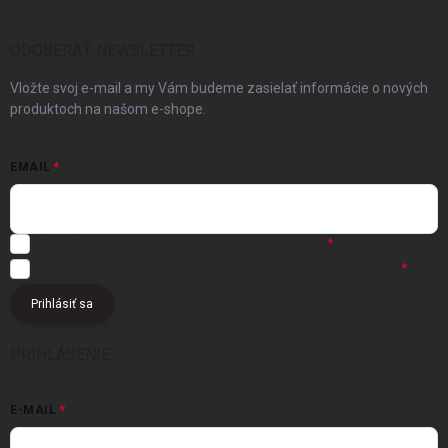
ODOBERAŤ NEWSLETTER
Vložte svoj e-mail a my Vám budeme zasielať informácie o nových
produktoch na našom e-shope.
EMAIL
Registráciou súhlasíte s
obchodnými podmienkami
Registráciou súhlasíte s podmienkami
ochrany osobných údajov
Prihlásiť sa
PRIHLÁSENIE
E-MAIL