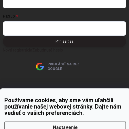
HESLO
Prihlásiť sa
Nová registrácia
Zabudnuté heslo
PRIHLÁSIŤ SA CEZ
GOOGLE
Používame cookies, aby sme vám uľahčili
používanie našej webovej stránky. Dajte nám
Copyright 2026
MOJE PAPIERNICTVO
. Všetky práva vyhradené.
Upraviť
vedieť o vašich preferenciách.
nastavenie cookies
Vytvoril Shoptet Premium
Nastavenie