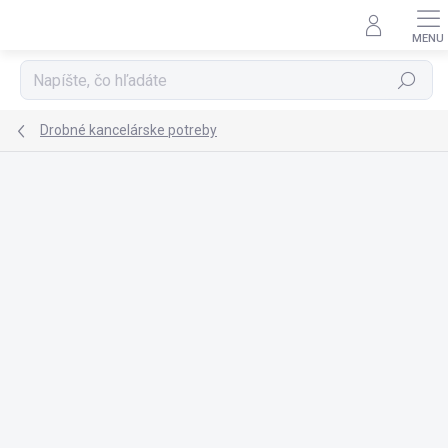
Prejsť
na
obsah
Hľadať
Drobné kancelárske potreby