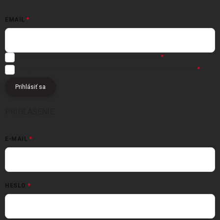
EMAIL
Registráciou súhlasíte s
obchodnými podmienkami
Registráciou súhlasíte s podmienkami
ochrany osobných údajov
Prihlásiť sa
PRIHLÁSENIE
E-MAIL
HESLO