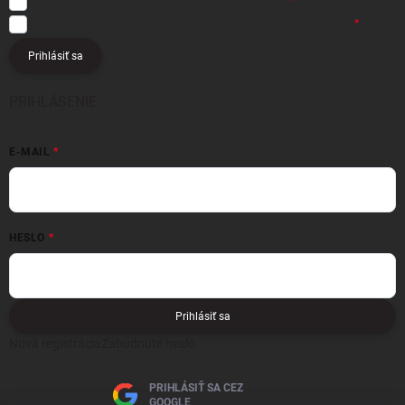
Registráciou súhlasíte s
obchodnými podmienkami
Registráciou súhlasíte s podmienkami
ochrany osobných údajov
Prihlásiť sa
PRIHLÁSENIE
E-MAIL
HESLO
Prihlásiť sa
Nová registrácia
Zabudnuté heslo
PRIHLÁSIŤ SA CEZ
GOOGLE