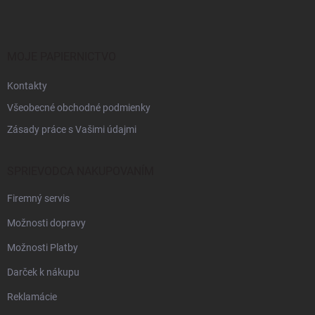
p
ä
t
i
MOJE PAPIERNICTVO
e
Kontakty
Všeobecné obchodné podmienky
Zásady práce s Vašimi údajmi
SPRIEVODCA NAKUPOVANÍM
Firemný servis
Možnosti dopravy
Možnosti Platby
Darček k nákupu
Reklamácie