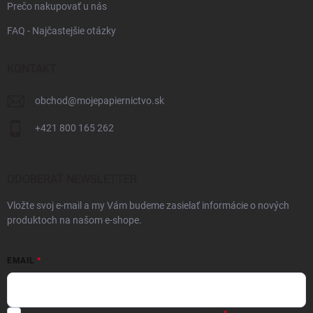
Prečo nakupovať u nás
FAQ - Najčastejšie otázky
KONTAKT
obchod
@
mojepapiernictvo.sk
+421 800 165 262
ODOBERAŤ NEWSLETTER
Vložte svoj e-mail a my Vám budeme zasielať informácie o nových
produktoch na našom e-shope.
EMAIL