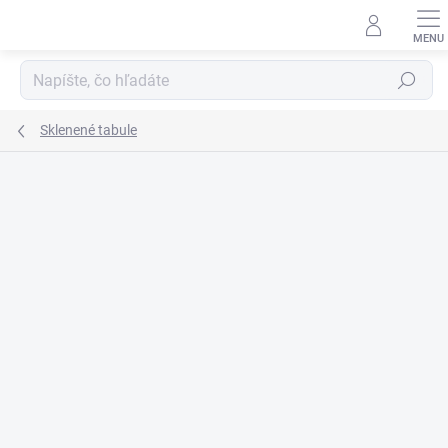
Prejsť
na
obsah
Hľadať
Sklenené tabule