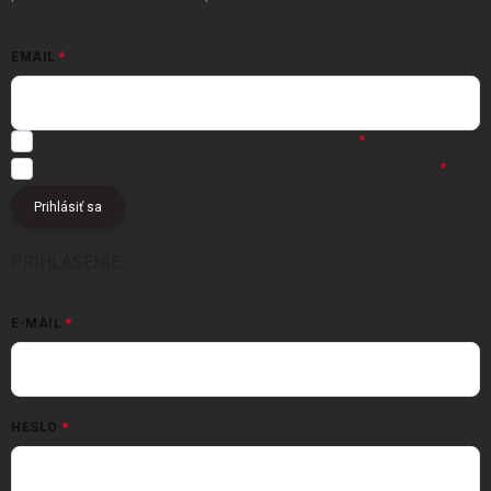
EMAIL
Registráciou súhlasíte s
obchodnými podmienkami
Registráciou súhlasíte s podmienkami
ochrany osobných údajov
Prihlásiť sa
PRIHLÁSENIE
E-MAIL
HESLO