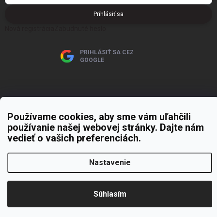
Prihlásiť sa
Nová registrácia
Zabudnuté heslo
PRIHLÁSIŤ SA CEZ
GOOGLE
Používame cookies, aby sme vám uľahčili
používanie našej webovej stránky. Dajte nám
Copyright 2026
MOJE PAPIERNICTVO
. Všetky práva vyhradené.
Upraviť
nastavenie cookies
vedieť o vašich preferenciách.
Vytvoril Shoptet Premium
Nastavenie
Súhlasím