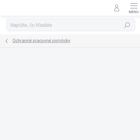
Prejsť
na
obsah
Hľadať
Ochranné pracovné pomôcky