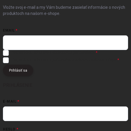
Vložte svoj e-mail a my Vám budeme zasielať informácie o nových
produktoch na našom e-shope.
EMAIL
Registráciou súhlasíte s
obchodnými podmienkami
Registráciou súhlasíte s podmienkami
ochrany osobných údajov
Prihlásiť sa
PRIHLÁSENIE
E-MAIL
HESLO