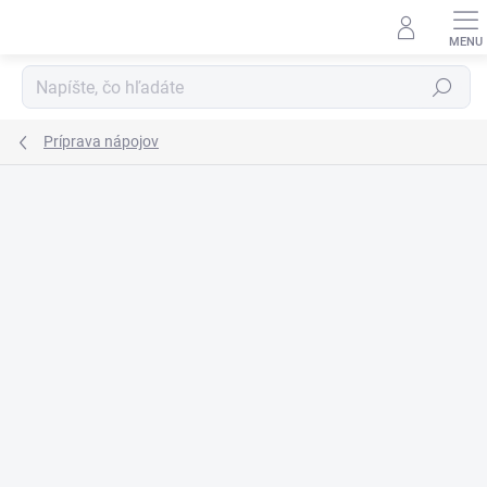
Prejsť
na
obsah
Hľadať
Príprava nápojov