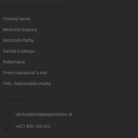
SPRIEVODCA NAKUPOVANÍM
Firemný servis
Možnosti dopravy
Možnosti Platby
Darček k nákupu
Reklamácie
Prečo nakupovať u nás
FAQ - Najčastejšie otázky
KONTAKT
obchod
@
mojepapiernictvo.sk
+421 800 165 262