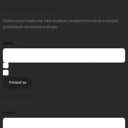
ODOBERAŤ NEWSLETTER
Vložte svoj e-mail a my Vám budeme zasielať informácie o nových
produktoch na našom e-shope.
EMAIL
Registráciou súhlasíte s
obchodnými podmienkami
Registráciou súhlasíte s podmienkami
ochrany osobných údajov
Prihlásiť sa
PRIHLÁSENIE
E-MAIL