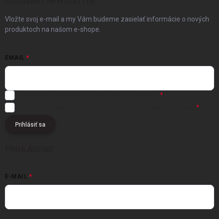
ODOBERAŤ NEWSLETTER
Vložte svoj e-mail a my Vám budeme zasielať informácie o nových
produktoch na našom e-shope.
EMAIL
Registráciou súhlasíte s
obchodnými podmienkami
Registráciou súhlasíte s podmienkami
ochrany osobných údajov
Prihlásiť sa
PRIHLÁSENIE
E-MAIL