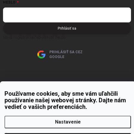
HESLO
Prihlásiť sa
Nová registrácia
Zabudnuté heslo
PRIHLÁSIŤ SA CEZ
GOOGLE
Používame cookies, aby sme vám uľahčili
Copyright 2026
MOJE PAPIERNICTVO
. Všetky práva vyhradené.
Upraviť
používanie našej webovej stránky. Dajte nám
nastavenie cookies
vedieť o vašich preferenciách.
Vytvoril Shoptet Premium
Nastavenie