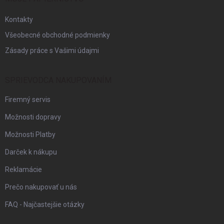
e
Kontakty
Všeobecné obchodné podmienky
Zásady práce s Vašimi údajmi
SPRIEVODCA NAKUPOVANÍM
Firemný servis
Možnosti dopravy
Možnosti Platby
Darček k nákupu
Reklamácie
Prečo nakupovať u nás
FAQ - Najčastejšie otázky