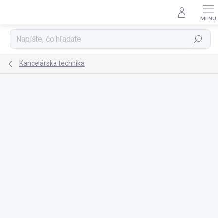
Prejsť
na
obsah
Hľadať
Kancelárska technika