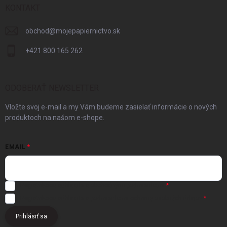
KONTAKT
obchod
@
mojepapiernictvo.sk
+421 800 165 262
ODOBERAŤ NEWSLETTER
Vložte svoj e-mail a my Vám budeme zasielať informácie o nových
produktoch na našom e-shope.
EMAIL
Registráciou súhlasíte s
obchodnými podmienkami
Registráciou súhlasíte s podmienkami
ochrany osobných údajov
Prihlásiť sa