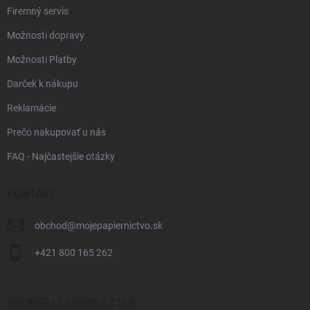
Firemný servis
Možnosti dopravy
Možnosti Platby
Darček k nákupu
Reklamácie
Prečo nakupovať u nás
FAQ - Najčastejšie otázky
KONTAKT
obchod
@
mojepapiernictvo.sk
+421 800 165 262
ODOBERAŤ NEWSLETTER