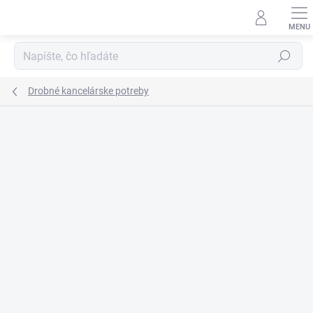
Prejsť
na
obsah
Hľadať
Drobné kancelárske potreby