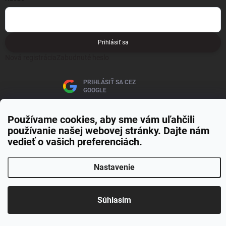
Prihlásiť sa
Nová registrácia
Zabudnuté heslo
PRIHLÁSIŤ SA CEZ
GOOGLE
Používame cookies, aby sme vám uľahčili
používanie našej webovej stránky. Dajte nám
vedieť o vašich preferenciách.
Copyright 2026
MOJE PAPIERNICTVO
. Všetky práva vyhradené.
Upraviť
Nastavenie
nastavenie cookies
Vytvoril Shoptet Premium
Súhlasím