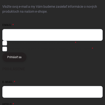
Vložte svoj e-mail a my Vám budeme zasielať informácie o nových
produktoch na našom e-shope.
EMAIL
Registráciou súhlasíte s
obchodnými podmienkami
Registráciou súhlasíte s podmienkami
ochrany osobných údajov
Prihlásiť sa
PRIHLÁSENIE
E-MAIL
HESLO