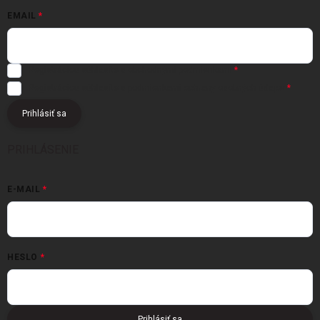
EMAIL
Registráciou súhlasíte s
obchodnými podmienkami
Registráciou súhlasíte s podmienkami
ochrany osobných údajov
Prihlásiť sa
PRIHLÁSENIE
E-MAIL
HESLO
Prihlásiť sa