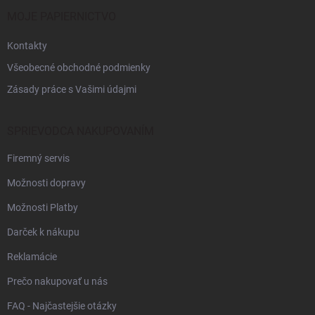
t
i
MOJE PAPIERNICTVO
e
Kontakty
Všeobecné obchodné podmienky
Zásady práce s Vašimi údajmi
SPRIEVODCA NAKUPOVANÍM
Firemný servis
Možnosti dopravy
Možnosti Platby
Darček k nákupu
Reklamácie
Prečo nakupovať u nás
FAQ - Najčastejšie otázky