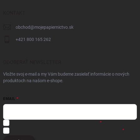
KONTAKT
obchod
@
mojepapiernictvo.sk
+421 800 165 262
ODOBERAŤ NEWSLETTER
Vložte svoj e-mail a my Vám budeme zasielať informácie o nových
produktoch na našom e-shope.
EMAIL
Registráciou súhlasíte s
obchodnými podmienkami
Registráciou súhlasíte s podmienkami
ochrany osobných údajov