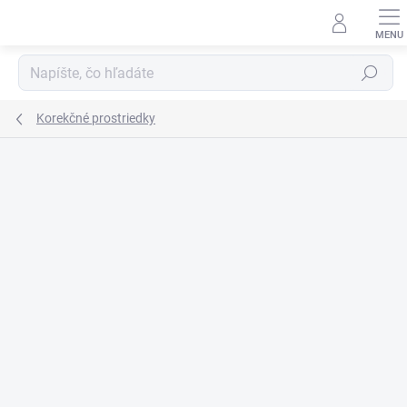
Prejsť
na
obsah
Hľadať
Korekčné prostriedky