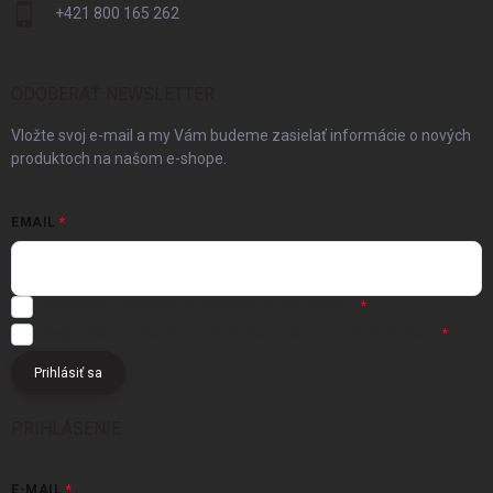
+421 800 165 262
ODOBERAŤ NEWSLETTER
Vložte svoj e-mail a my Vám budeme zasielať informácie o nových
produktoch na našom e-shope.
EMAIL
Registráciou súhlasíte s
obchodnými podmienkami
Registráciou súhlasíte s podmienkami
ochrany osobných údajov
Prihlásiť sa
PRIHLÁSENIE
E-MAIL