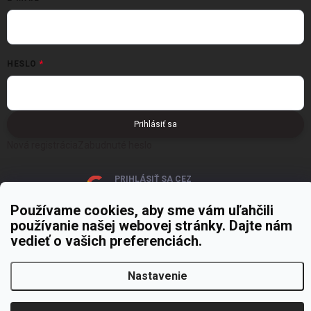
HESLO
Prihlásiť sa
Nová registrácia
Zabudnuté heslo
PRIHLÁSIŤ SA CEZ
GOOGLE
Používame cookies, aby sme vám uľahčili
používanie našej webovej stránky. Dajte nám
vedieť o vašich preferenciách.
Nastavenie
Copyright 2026
MOJE PAPIERNICTVO
. Všetky práva vyhradené.
Upraviť
nastavenie cookies