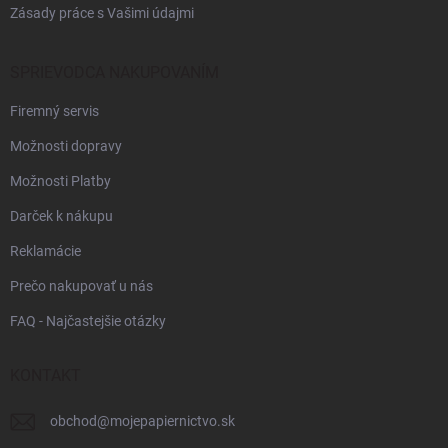
Zásady práce s Vašimi údajmi
SPRIEVODCA NAKUPOVANÍM
Firemný servis
Možnosti dopravy
Možnosti Platby
Darček k nákupu
Reklamácie
Prečo nakupovať u nás
FAQ - Najčastejšie otázky
KONTAKT
obchod
@
mojepapiernictvo.sk