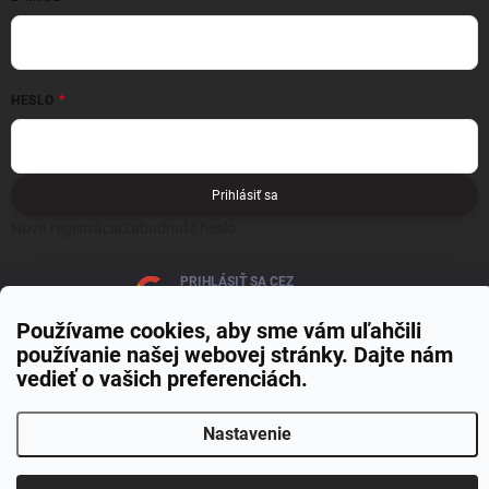
HESLO
Prihlásiť sa
Nová registrácia
Zabudnuté heslo
PRIHLÁSIŤ SA CEZ
GOOGLE
Používame cookies, aby sme vám uľahčili
používanie našej webovej stránky. Dajte nám
vedieť o vašich preferenciách.
Nastavenie
Copyright 2026
MOJE PAPIERNICTVO
. Všetky práva vyhradené.
Upraviť
nastavenie cookies