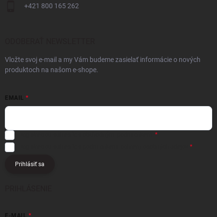
+421 800 165 262
ODOBERAŤ NEWSLETTER
Vložte svoj e-mail a my Vám budeme zasielať informácie o nových
produktoch na našom e-shope.
EMAIL
Registráciou súhlasíte s
obchodnými podmienkami
Registráciou súhlasíte s podmienkami
ochrany osobných údajov
Prihlásiť sa
PRIHLÁSENIE
E-MAIL