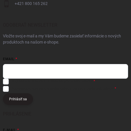
+421 800 165 262
ODOBERAŤ NEWSLETTER
Vložte svoj e-mail a my Vám budeme zasielať informácie o nových
produktoch na našom e-shope.
EMAIL
Registráciou súhlasíte s
obchodnými podmienkami
Registráciou súhlasíte s podmienkami
ochrany osobných údajov
Prihlásiť sa
PRIHLÁSENIE
E-MAIL