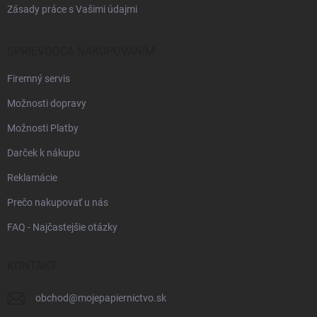
Zásady práce s Vašimi údajmi
SPRIEVODCA NAKUPOVANÍM
Firemný servis
Možnosti dopravy
Možnosti Platby
Darček k nákupu
Reklamácie
Prečo nakupovať u nás
FAQ - Najčastejšie otázky
KONTAKT
obchod
@
mojepapiernictvo.sk