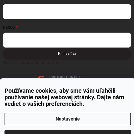
HESLO
Prihlásiť sa
Nová registrácia
Zabudnuté heslo
PRIHLÁSIŤ SA CEZ
GOOGLE
Používame cookies, aby sme vám uľahčili
používanie našej webovej stránky. Dajte nám
vedieť o vašich preferenciách.
Nastavenie
Copyright 2026
MOJE PAPIERNICTVO
. Všetky práva vyhradené.
Upraviť
nastavenie cookies