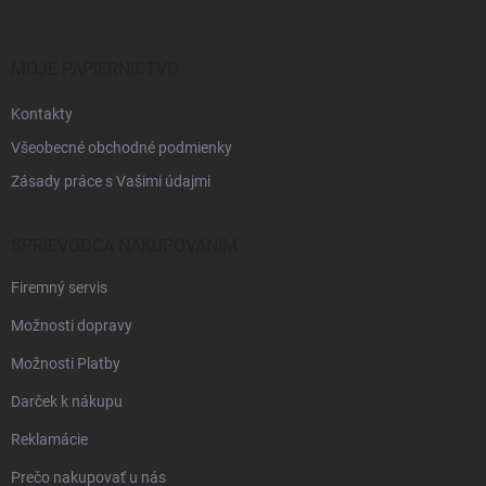
ä
t
i
MOJE PAPIERNICTVO
e
Kontakty
Všeobecné obchodné podmienky
Zásady práce s Vašimi údajmi
SPRIEVODCA NAKUPOVANÍM
Firemný servis
Možnosti dopravy
Možnosti Platby
Darček k nákupu
Reklamácie
Prečo nakupovať u nás