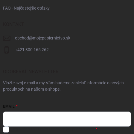
FAQ - Najčastejšie otázky
KONTAKT
obchod
@
mojepapiernictvo.sk
+421 800 165 262
ODOBERAŤ NEWSLETTER
Vložte svoj e-mail a my Vám budeme zasielať informácie o nových
produktoch na našom e-shope.
EMAIL
Registráciou súhlasíte s
obchodnými podmienkami