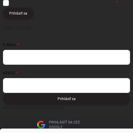
Registráciou súhlasíte s podmienkami
ochrany osobných údajov
Prihlásiť sa
PRIHLÁSENIE
E-MAIL
HESLO
Prihlásiť sa
Nová registrácia
Zabudnuté heslo
PRIHLÁSIŤ SA CEZ
GOOGLE