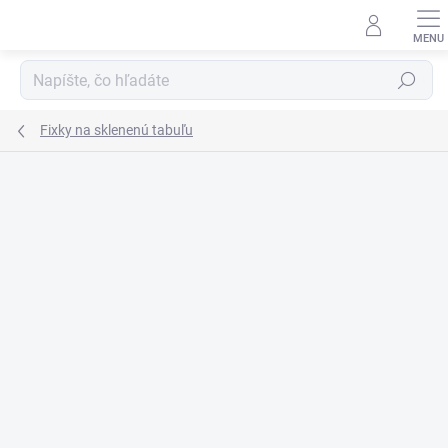
Prejsť
na
obsah
Hľadať
Fixky na sklenenú tabuľu