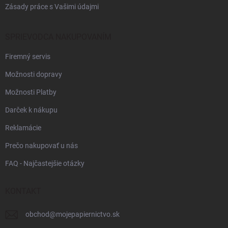
Zásady práce s Vašimi údajmi
SPRIEVODCA NAKUPOVANÍM
Firemný servis
Možnosti dopravy
Možnosti Platby
Darček k nákupu
Reklamácie
Prečo nakupovať u nás
FAQ - Najčastejšie otázky
KONTAKT
obchod
@
mojepapiernictvo.sk