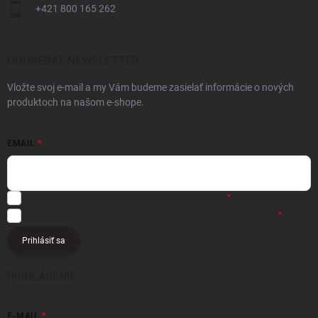
+421 800 165 262
ODOBERAŤ NEWSLETTER
Vložte svoj e-mail a my Vám budeme zasielať informácie o nových
produktoch na našom e-shope.
EMAIL
Registráciou súhlasíte s
obchodnými podmienkami
Registráciou súhlasíte s podmienkami
ochrany osobných údajov
Prihlásiť sa
PRIHLÁSENIE
E-MAIL