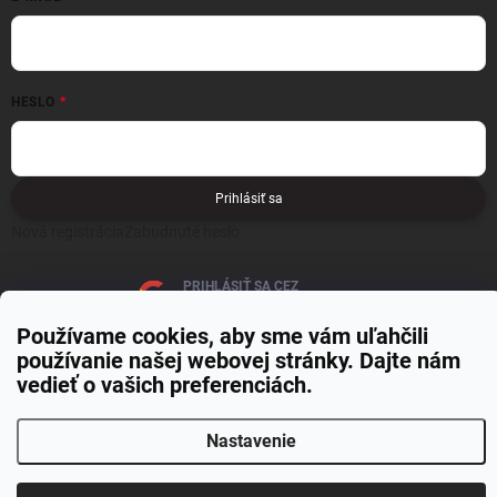
HESLO
Prihlásiť sa
Nová registrácia
Zabudnuté heslo
PRIHLÁSIŤ SA CEZ
GOOGLE
Používame cookies, aby sme vám uľahčili
používanie našej webovej stránky. Dajte nám
vedieť o vašich preferenciách.
Nastavenie
Copyright 2026
MOJE PAPIERNICTVO
. Všetky práva vyhradené.
Upraviť
nastavenie cookies