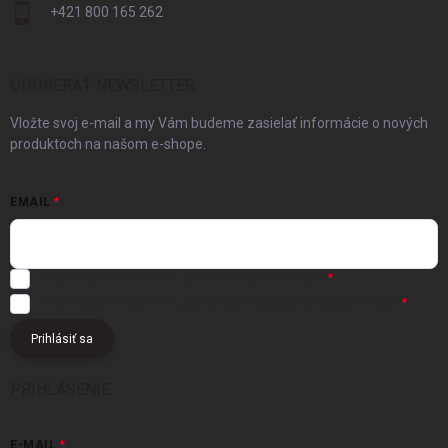
+421 800 165 262
ODOBERAŤ NEWSLETTER
Vložte svoj e-mail a my Vám budeme zasielať informácie o nových
produktoch na našom e-shope.
EMAIL
Registráciou súhlasíte s
obchodnými podmienkami
Registráciou súhlasíte s podmienkami
ochrany osobných údajov
Prihlásiť sa
PRIHLÁSENIE
E-MAIL