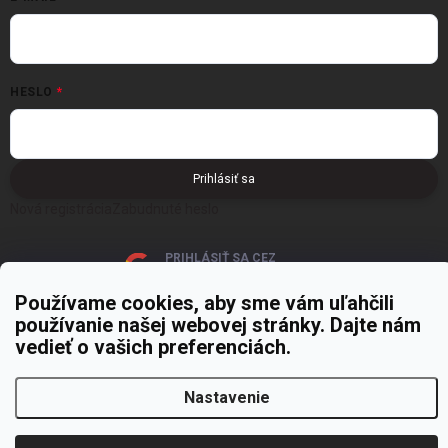
HESLO
Prihlásiť sa
Nová registrácia
Zabudnuté heslo
PRIHLÁSIŤ SA CEZ
GOOGLE
Používame cookies, aby sme vám uľahčili
používanie našej webovej stránky. Dajte nám
vedieť o vašich preferenciách.
Nastavenie
Copyright 2026
MOJE PAPIERNICTVO
. Všetky práva vyhradené.
Upraviť
nastavenie cookies