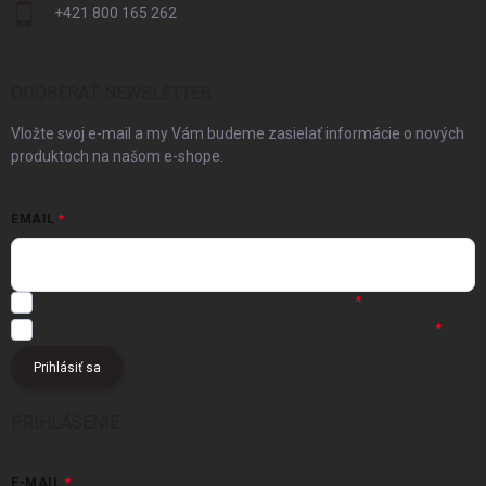
+421 800 165 262
ODOBERAŤ NEWSLETTER
Vložte svoj e-mail a my Vám budeme zasielať informácie o nových
produktoch na našom e-shope.
EMAIL
Registráciou súhlasíte s
obchodnými podmienkami
Registráciou súhlasíte s podmienkami
ochrany osobných údajov
Prihlásiť sa
PRIHLÁSENIE
E-MAIL