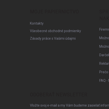
p
ä
MOJE PAPIERNICTVO
SPR
t
NAK
i
Kontakty
e
Firemn
Všeobecné obchodné podmienky
Možno
Zásady práce s Vašimi údajmi
Možnos
Darče
Rekla
Prečo
FAQ - 
ODOBERAŤ NEWSLETTER
Vložte svoj e-mail a my Vám budeme zasielať info