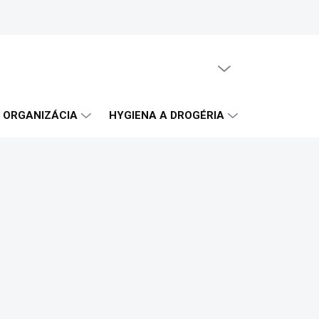
PRÁZDNY KOŠÍK
NÁKUPNÝ
KOŠÍK
A ORGANIZÁCIA
HYGIENA A DROGÉRIA
OBČERSTVE