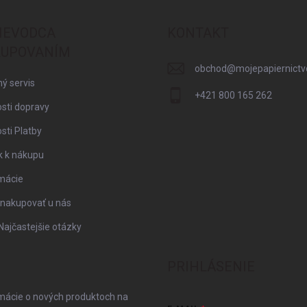
IEVODCA
KONTAKT
UPOVANÍM
obchod
@
mojepapiernictv
ý servis
+421 800 165 262
sti dopravy
ti Platby
k k nákupu
mácie
 nakupovať u nás
Najčastejšie otázky
PRIHLÁSENIE
rmácie o nových produktoch na