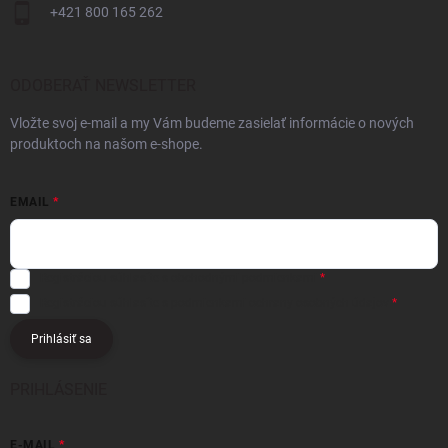
+421 800 165 262
ODOBERAŤ NEWSLETTER
Vložte svoj e-mail a my Vám budeme zasielať informácie o nových
produktoch na našom e-shope.
EMAIL
Registráciou súhlasíte s
obchodnými podmienkami
Registráciou súhlasíte s podmienkami
ochrany osobných údajov
Prihlásiť sa
PRIHLÁSENIE
E-MAIL