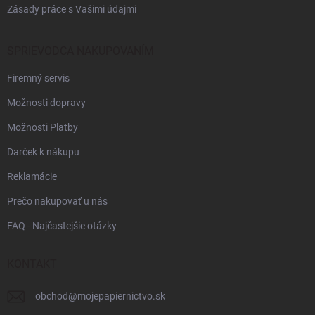
Zásady práce s Vašimi údajmi
SPRIEVODCA NAKUPOVANÍM
Firemný servis
Možnosti dopravy
Možnosti Platby
Darček k nákupu
Reklamácie
Prečo nakupovať u nás
FAQ - Najčastejšie otázky
KONTAKT
obchod
@
mojepapiernictvo.sk