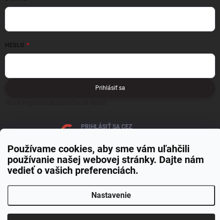
HESLO
Prihlásiť sa
Nová registrácia
Zabudnuté heslo
PRIHLÁSIŤ SA CEZ
GOOGLE
Používame cookies, aby sme vám uľahčili
používanie našej webovej stránky. Dajte nám
vedieť o vašich preferenciách.
Nastavenie
Copyright 2026
MOJE PAPIERNICTVO
. Všetky práva vyhradené.
Upraviť
nastavenie cookies